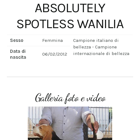
ABSOLUTELY
SPOTLESS WANILIA
Sesso
Femmina
Campione italiano di
bellezza - Campione
Data di
internazionale di bellezza
06/02/2012
nascita
Galleria foto e video