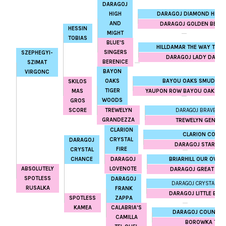
DARAGOJ
DARAGOJ DIAMOND HEAR
HIGH
AND
DARAGOJ GOLDEN BELLE
HESSIN
MIGHT
TOBIAS
BLUE'S
HILLDAMAR THE WAY TO G
SINGERS
SZEPHEGYI-
DARAGOJ LADY DAY
BERENICE
SZIMAT
BAYON
VIRGONC
BAYOU OAKS SMUDGE
OAKS
SKILOS
TIGER
YAUPON ROW BAYOU OAKS C
MAS
WOODS
GROS
DARAGOJ BRAVE HE
SCORE
TREWELYN
GRANDEZZA
TREWELYN GENEVI
CLARION
CLARION COAK
CRYSTAL
DARAGOJ
DARAGOJ STARSO
FIRE
CRYSTAL
BRIARHILL OUR OWN 
CHANCE
DARAGOJ
ABSOLUTELY
LOVENOTE
DARAGOJ GREAT PLE
SPOTLESS
DARAGOJ
DARAGOJ CRYSTAL RA
RUSALKA
FRANK
DARAGOJ LITTLE BOL
SPOTLESS
ZAPPA
KAMEA
CALABRIA'S
DARAGOJ COUNTRY
CAMILLA
BOROWKA TEL 