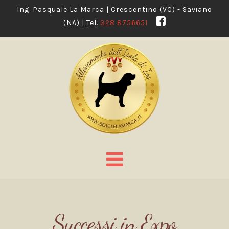
Ing. Pasquale La Marca | Crescentino (VC) - Saviano
(NA) | Tel.
328 8756651
Navigation
GRAN
Successi in Expo
RADU