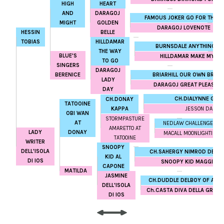
HIGH
HEART
AND
DARAGOJ
FAMOUS JOKER GO FOR THE G
MIGHT
GOLDEN
DARAGOJ LOVENOTE
HESSIN
BELLE
TOBIAS
HILLDAMAR
BURNSDALE ANYTHING G
THE WAY
BLUE'S
HILLDAMAR MAKE MY DA
TO GO
SINGERS
DARAGOJ
BRIARHILL OUR OWN BRUCI
BERENICE
LADY
DARAGOJ GREAT PLEASUR
DAY
CH.DIALYNNE GAM
CH.DONAY
TATOOINE
KAPPA
JESSON DALLY
OBI WAN
STORMPASTURE
AT
NEDLAW CHALLENGER A
AMARETTO AT
LADY
DONAY
MACALL MOONLIGHTIN A
TATOOINE
WRITER
SNOOPY
DELL'ISOLA
CH.SAHERGY NIMROD DEMO
KID AL
DI IOS
SNOOPY KID MAGGIE
CAPONE
MATILDA
JASMINE
CH.DUDDLE DELBOY OF ALBI
DELL'ISOLA
Ch.CASTA DIVA DELLA GRAN
DI IOS