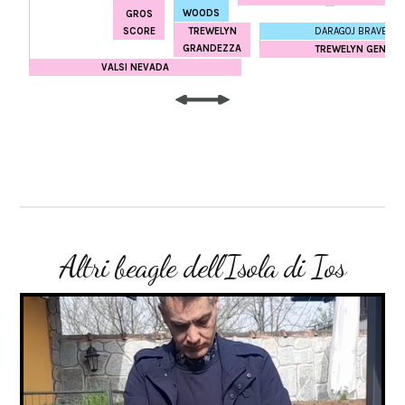
WOODS
GROS
DARAGOJ BRAVE HE
SCORE
TREWELYN
GRANDEZZA
TREWELYN GENEVI
VALSI NEVADA
Altri beagle dell'Isola di Ios