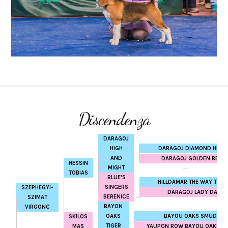
Discendenza
DARAGOJ
DARAGOJ DIAMOND HEAR
HIGH
AND
DARAGOJ GOLDEN BELLE
HESSIN
MIGHT
TOBIAS
BLUE'S
HILLDAMAR THE WAY TO G
SINGERS
SZEPHEGYI-
DARAGOJ LADY DAY
BERENICE
SZIMAT
BAYON
VIRGONC
BAYOU OAKS SMUDGE
OAKS
SKILOS
TIGER
YAUPON ROW BAYOU OAKS C
MAS