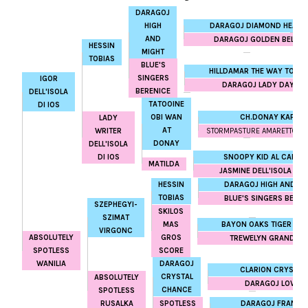
DARAGOJ
DARAGOJ DIAMOND HEART
HIGH
AND
DARAGOJ GOLDEN BELLE
HESSIN
MIGHT
TOBIAS
BLUE'S
HILLDAMAR THE WAY TO GO
SINGERS
IGOR
DARAGOJ LADY DAY
BERENICE
DELL'ISOLA
TATOOINE
DI IOS
CH.DONAY KAPPA
OBI WAN
LADY
AT
STORMPASTURE AMARETTO AT 
WRITER
DONAY
DELL'ISOLA
SNOOPY KID AL CAPON
DI IOS
MATILDA
JASMINE DELL'ISOLA DI I
DARAGOJ HIGH AND MI
HESSIN
TOBIAS
BLUE'S SINGERS BEREN
SZEPHEGYI-
SKILOS
SZIMAT
BAYON OAKS TIGER WO
MAS
VIRGONC
ABSOLUTELY
GROS
TREWELYN GRANDEZ
SPOTLESS
SCORE
WANILIA
DARAGOJ
CLARION CRYSTAL 
CRYSTAL
ABSOLUTELY
DARAGOJ LOVEN
CHANCE
SPOTLESS
DARAGOJ FRANK 
RUSALKA
SPOTLESS